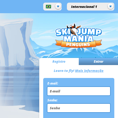
Internacional 1
Registro
Entrar
Learn to fly!
Mais informação
E-mail:
Senha: